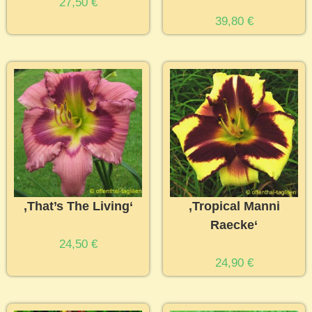
27,50
€
39,80
€
‚That’s The Living‘
‚Tropical Manni
Raecke‘
24,50
€
24,90
€