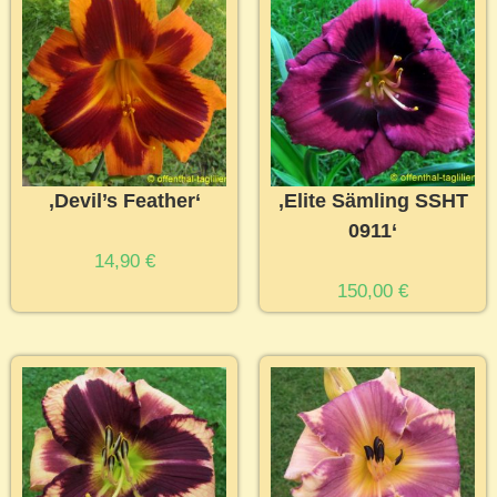
‚Devil’s Feather‘
‚Elite Sämling SSHT
0911‘
14,90
€
150,00
€