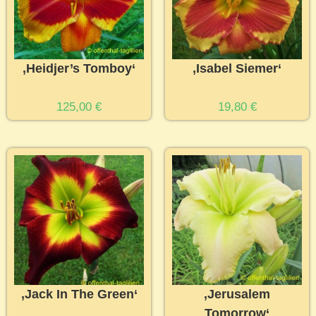
‚Heidjer’s Tomboy‘
‚Isabel Siemer‘
125,00
€
19,80
€
‚Jack In The Green‘
‚Jerusalem
Tomorrow‘