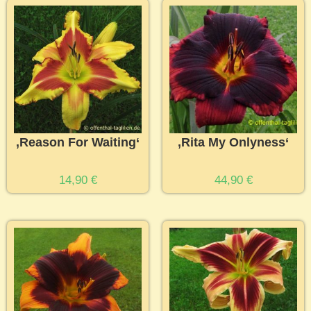
‚Reason For Waiting‘
‚Rita My Onlyness‘
14,90
€
44,90
€