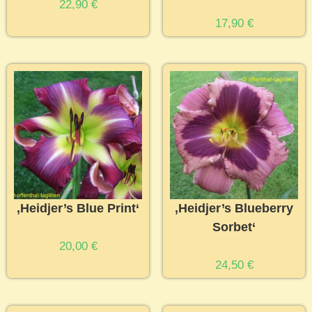
22,90
€
17,90
€
‚Heidjer’s Blue Print‘
‚Heidjer’s Blueberry
Sorbet‘
20,00
€
24,50
€