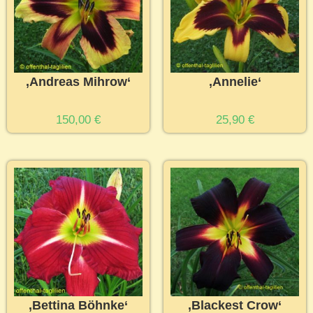
‚Andreas Mihrow‘
‚Annelie‘
150,00
€
25,90
€
‚Bettina Böhnke‘
‚Blackest Crow‘