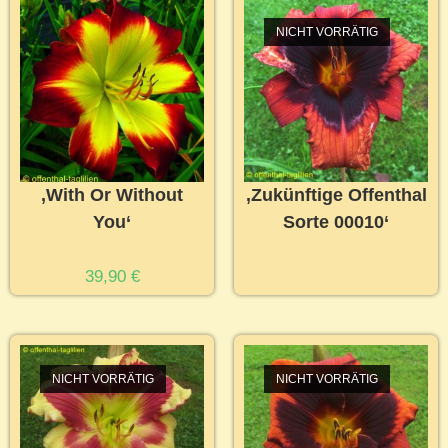
NICHT VORRÄTIG
‚With Or Without
‚Zukünftige Offenthal
You‘
Sorte 00010‘
39,90
€
NICHT VORRÄTIG
NICHT VORRÄTIG