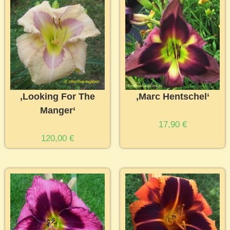
‚Looking For The
‚Marc Hentschel‘
Manger‘
17,90
€
120,00
€