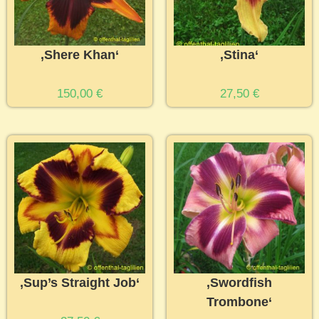
‚Shere Khan‘
‚Stina‘
150,00
€
27,50
€
‚Sup’s Straight Job‘
‚Swordfish
Trombone‘