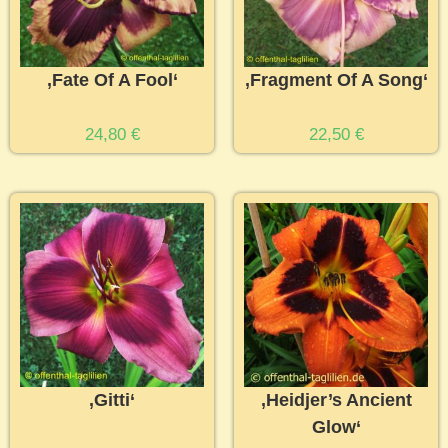
‚Fate Of A Fool‘
‚Fragment Of A Song‘
24,80
€
22,50
€
‚Gitti‘
‚Heidjer’s Ancient
Glow‘