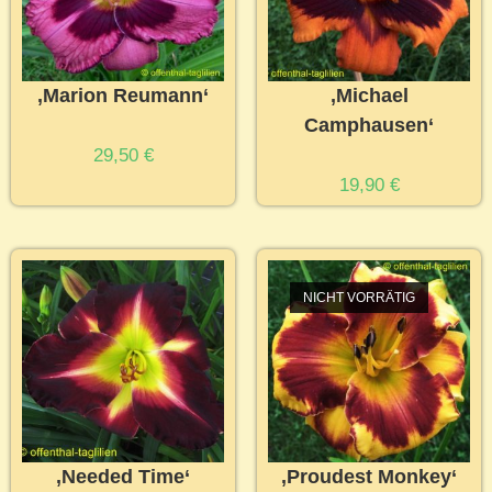
‚Marion Reumann‘
‚Michael
Camphausen‘
29,50
€
19,90
€
NICHT VORRÄTIG
‚Needed Time‘
‚Proudest Monkey‘