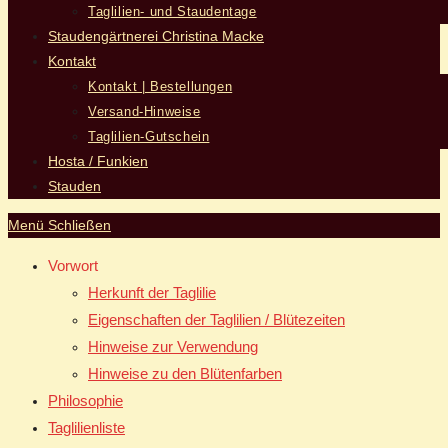
Taglilien- und Staudentage
Staudengärtnerei Christina Macke
Kontakt
Kontakt | Bestellungen
Versand-Hinweise
Taglilien-Gutschein
Hosta / Funkien
Stauden
Menü
Schließen
Vorwort
Herkunft der Taglilie
Eigenschaften der Taglilien / Blütezeiten
Hinweise zur Verwendung
Hinweise zu den Blütenfarben
Philosophie
Taglilienliste