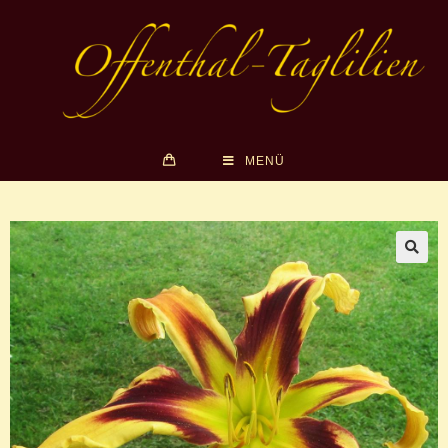
MENÜ
🔍