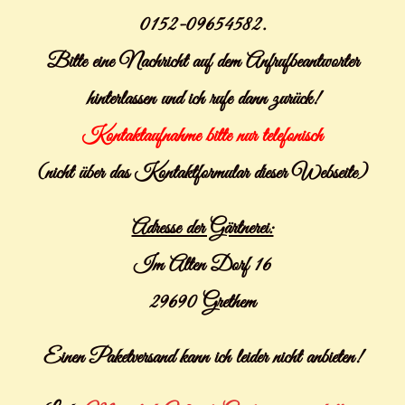
0152-09654582.
Bitte eine Nachricht auf dem Anfrufbeantworter
hinterlassen und ich rufe dann zurück!
Kontaktaufnahme bitte nur telefonisch
(nicht über das Kontaktformular dieser Webseite)
Adresse der Gärtnerei:
Im Alten Dorf 16
29690 Grethem
Einen Paketversand kann ich leider nicht anbieten!