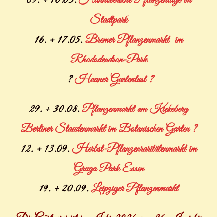
09. + 10.05.
Hannoversche Pflanzentage im
Stadtpark
16. + 17.05.
Bremer Pflanzenmarkt im
Rhododendron-Park
?
Haaner Gartenlust ?
29. + 30.08.
Pflanzenmarkt am Kiekeberg
Berliner Staudenmarkt im Botanischen Garten ?
12. + 13.09.
Herbst-Pflanzenraritätenmarkt im
Gruga Park Essen
19. + 20.09.
Leipziger Pflanzenmarkt