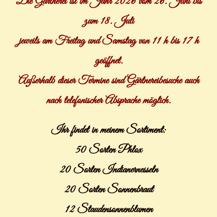
Die Gärtnerei ist im Jahr 2026 vom 26.
Juni bis
zum 18. Juli
jeweils am Freitag und Samstag von 11 h bis 17 h
geöffnet
.
Außerhalb dieser Termine sind Gärtnereibesuche auch
nach telefonischer Absprache möglich.
Ihr findet in meinem Sortiment:
50 Sorten Phlox
20 Sorten Indianernesseln
20 Sorten Sonnenbraut
12 Staudensonnenblumen