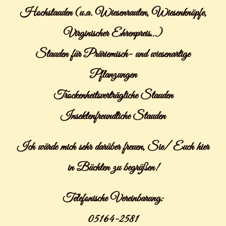
Hochstauden (u.a. Wiesenrauten, Wiesenknöpfe,
Virginischer Ehrenpreis…)
Stauden für Präriemisch- und wiesenartige
Pflanzungen
Trockenheitsverträgliche Stauden
Insektenfreundliche Stauden
Ich würde mich sehr darüber freuen, Sie/ Euch hier
in Büchten zu begrüßen!
Telefonische Vereinbarung:
05164-2581