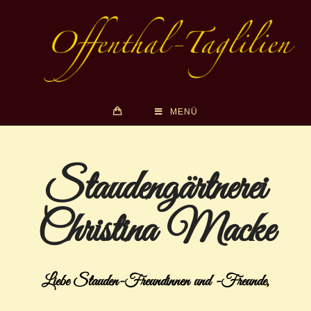
MENÜ
Staudengärtnerei
Christina Macke
Liebe Stauden-Freundinnen und -Freunde,