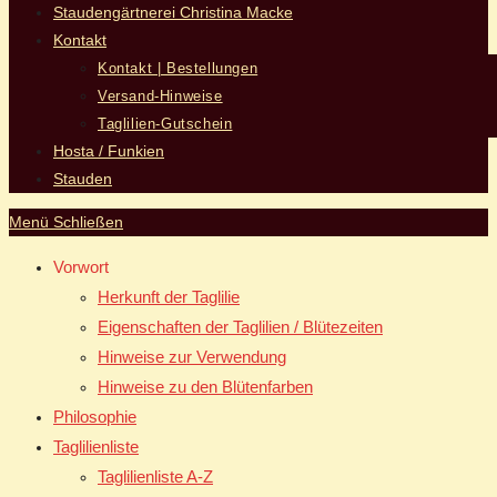
Staudengärtnerei Christina Macke
Kontakt
Kontakt | Bestellungen
Versand-Hinweise
Taglilien-Gutschein
Hosta / Funkien
Stauden
Menü
Schließen
Vorwort
Herkunft der Taglilie
Eigenschaften der Taglilien / Blütezeiten
Hinweise zur Verwendung
Hinweise zu den Blütenfarben
Philosophie
Taglilienliste
Taglilienliste A-Z