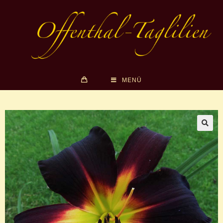
MENÜ
🔍