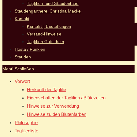
Taglilien- und Staudentage
Staudengärtnerei Christina Macke
Kontakt
Kontakt | Bestellungen
Versand-Hinweise
Taglilien-Gutschein
Hosta / Funkien
Stauden
Menü
Schließen
Vorwort
Herkunft der Taglilie
Eigenschaften der Taglilien / Blütezeiten
Hinweise zur Verwendung
Hinweise zu den Blütenfarben
Philosophie
Taglilienliste