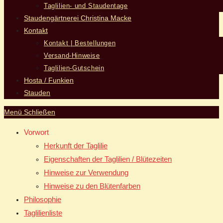
Taglilien- und Staudentage
Staudengärtnerei Christina Macke
Kontakt
Kontakt | Bestellungen
Versand-Hinweise
Taglilien-Gutschein
Hosta / Funkien
Stauden
Menü
Schließen
Vorwort
Herkunft der Taglilie
Eigenschaften der Taglilien / Blütezeiten
Hinweise zur Verwendung
Hinweise zu den Blütenfarben
Philosophie
Taglilienliste