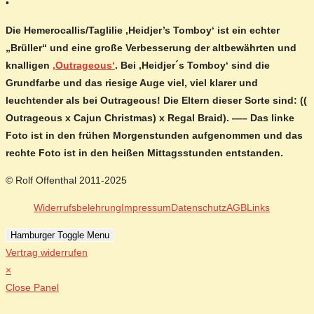
•
Die Hemerocallis/Taglilie ‚Heidjer’s Tomboy‘ ist ein echter
„Brüller“ und eine große Verbesserung der altbewährten und
knalligen
‚Outrageous‘
. Bei ‚Heidjer´s Tomboy‘ sind die
Grundfarbe und das riesige Auge viel, viel klarer und
leuchtender als bei Outrageous! Die Eltern dieser Sorte sind: ((
Outrageous x Cajun Christmas) x Regal Braid). —– Das linke
Foto ist in den frühen Morgenstunden aufgenommen und das
rechte Foto ist in den heißen Mittagsstunden entstanden.
© Rolf Offenthal 2011-2025
Widerrufsbelehrung
Impressum
Datenschutz
AGB
Links
Hamburger Toggle Menu
Vertrag widerrufen
×
Close Panel