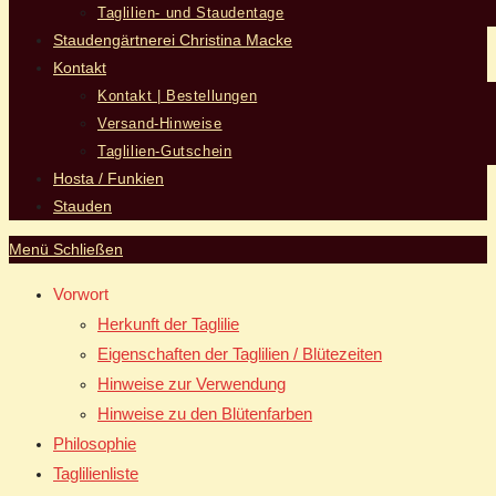
Taglilien- und Staudentage
Staudengärtnerei Christina Macke
Kontakt
Kontakt | Bestellungen
Versand-Hinweise
Taglilien-Gutschein
Hosta / Funkien
Stauden
Menü
Schließen
Vorwort
Herkunft der Taglilie
Eigenschaften der Taglilien / Blütezeiten
Hinweise zur Verwendung
Hinweise zu den Blütenfarben
Philosophie
Taglilienliste