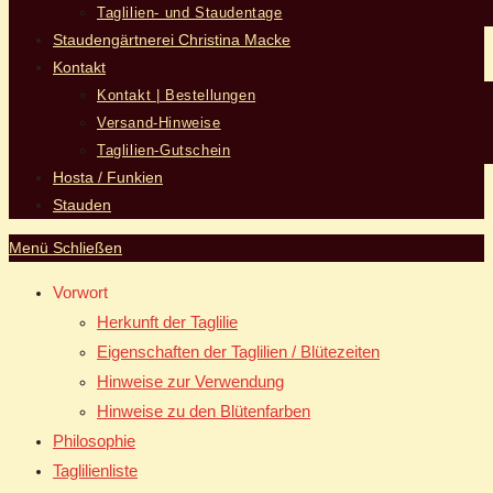
Taglilien- und Staudentage
Staudengärtnerei Christina Macke
Kontakt
Kontakt | Bestellungen
Versand-Hinweise
Taglilien-Gutschein
Hosta / Funkien
Stauden
Menü
Schließen
Vorwort
Herkunft der Taglilie
Eigenschaften der Taglilien / Blütezeiten
Hinweise zur Verwendung
Hinweise zu den Blütenfarben
Philosophie
Taglilienliste