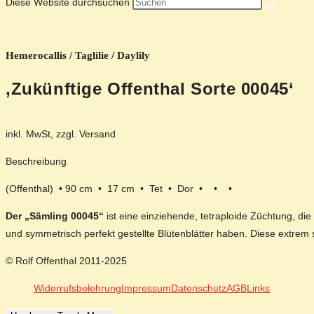
Diese Website durchsuchen
Hemerocallis / Taglilie / Daylily
‚Zukünftige Offenthal Sorte 00045‘
inkl. MwSt, zzgl. Versand
Beschreibung
(Offenthal) • 90 cm • 17 cm • Tet • Dor • • •
Der „Sämling 00045“
ist eine einziehende, tetraploide Züchtung, di
und symmetrisch perfekt gestellte Blütenblätter haben. Diese extre
© Rolf Offenthal 2011-2025
Widerrufsbelehrung
Impressum
Datenschutz
AGB
Links