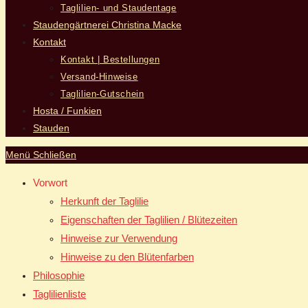
Taglilien- und Staudentage
Staudengärtnerei Christina Macke
Kontakt
Kontakt | Bestellungen
Versand-Hinweise
Taglilien-Gutschein
Hosta / Funkien
Stauden
Menü
Schließen
Vorwort
Herkunft der Taglilie
Eigenschaften der Taglilien / Blütezeiten
Hinweise zur Verwendung
Hinweise zu den Blütenfarben
Philosophie
Taglilienliste