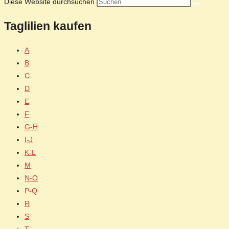
Diese Website durchsuchen
Taglilien kaufen
A
B
C
D
E
F
G-H
I-J
K-L
M
N-O
P-Q
R
S