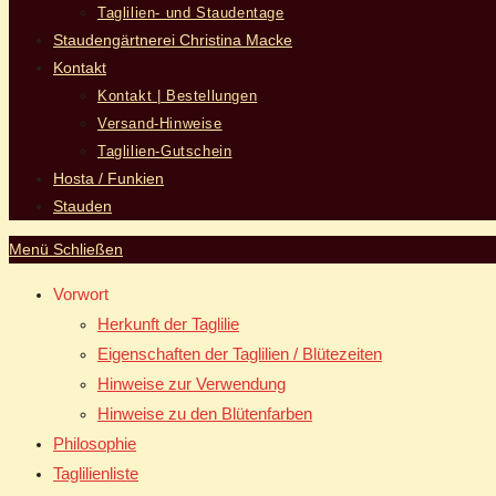
Taglilien- und Staudentage
Staudengärtnerei Christina Macke
Kontakt
Kontakt | Bestellungen
Versand-Hinweise
Taglilien-Gutschein
Hosta / Funkien
Stauden
Menü
Schließen
Vorwort
Herkunft der Taglilie
Eigenschaften der Taglilien / Blütezeiten
Hinweise zur Verwendung
Hinweise zu den Blütenfarben
Philosophie
Taglilienliste