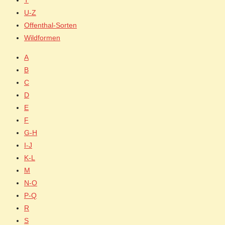
T
U-Z
Offenthal-Sorten
Wildformen
A
B
C
D
E
F
G-H
I-J
K-L
M
N-O
P-Q
R
S