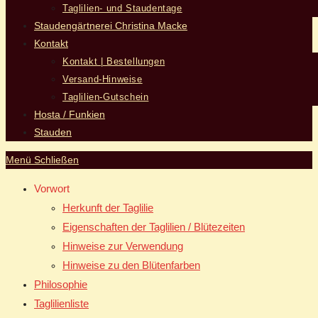
Taglilien- und Staudentage
Staudengärtnerei Christina Macke
Kontakt
Kontakt | Bestellungen
Versand-Hinweise
Taglilien-Gutschein
Hosta / Funkien
Stauden
Menü
Schließen
Vorwort
Herkunft der Taglilie
Eigenschaften der Taglilien / Blütezeiten
Hinweise zur Verwendung
Hinweise zu den Blütenfarben
Philosophie
Taglilienliste