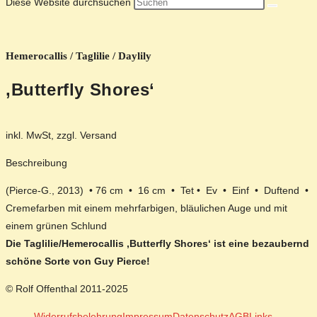
Diese Website durchsuchen
Hemerocallis / Taglilie / Daylily
‚Butterfly Shores‘
inkl. MwSt, zzgl. Versand
Beschreibung
(Pierce-G., 2013) • 76 cm • 16 cm • Tet • Ev • Einf • Duftend •
Cremefarben mit einem mehrfarbigen, bläulichen Auge und mit
einem grünen Schlund
Die Taglilie/Hemerocallis ‚Butterfly Shores‘ ist eine bezaubernd
schöne Sorte von Guy Pierce!
© Rolf Offenthal 2011-2025
Widerrufsbelehrung
Impressum
Datenschutz
AGB
Links