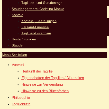
Taglilien- und Staudentage
Staudengärtnerei Christina Macke
Kontakt
Kontakt | Bestellungen
Versand-Hinweise
Taglilien-Gutschein
Hosta / Funkien
Stauden
Menü
Schließen
Vorwort
Herkunft der Taglilie
Eigenschaften der Taglilien / Blütezeiten
Hinweise zur Verwendung
Hinweise zu den Blütenfarben
Philosophie
Taglilienliste