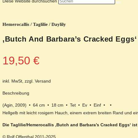
Diese Website durchsuchen
Hemerocallis / Taglilie / Daylily
‚Butch And Barbara’s Cracked Eggs‘
19,50
€
inkl. MwSt, zzgl. Versand
Beschreibung
(Agin, 2009) • 64 cm • 18 cm • Tet • Ev • Einf • •
Hellgelb mit leicht rosigem Hauch, einem extrem breiten Rand und e
Die Taglilie/Hemerocallis ‚Butch and Barbara’s Cracked Eggs‘ is
© Rolf Offenthal 2011-2025