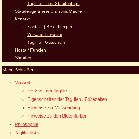
Taglilien- und Staudentage
Staudengärtnerei Christina Macke
Kontakt
Kontakt | Bestellungen
Versand-Hinweise
Taglilien-Gutschein
Hosta / Funkien
Stauden
Menü
Schließen
Vorwort
Herkunft der Taglilie
Eigenschaften der Taglilien / Blütezeiten
Hinweise zur Verwendung
Hinweise zu den Blütenfarben
Philosophie
Taglilienliste