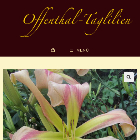
MENÜ
🔍