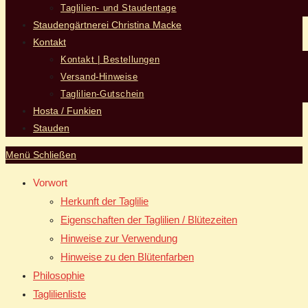
Taglilien- und Staudentage
Staudengärtnerei Christina Macke
Kontakt
Kontakt | Bestellungen
Versand-Hinweise
Taglilien-Gutschein
Hosta / Funkien
Stauden
Menü
Schließen
Vorwort
Herkunft der Taglilie
Eigenschaften der Taglilien / Blütezeiten
Hinweise zur Verwendung
Hinweise zu den Blütenfarben
Philosophie
Taglilienliste