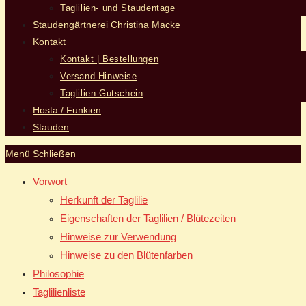
Taglilien- und Staudentage
Staudengärtnerei Christina Macke
Kontakt
Kontakt | Bestellungen
Versand-Hinweise
Taglilien-Gutschein
Hosta / Funkien
Stauden
Menü
Schließen
Vorwort
Herkunft der Taglilie
Eigenschaften der Taglilien / Blütezeiten
Hinweise zur Verwendung
Hinweise zu den Blütenfarben
Philosophie
Taglilienliste