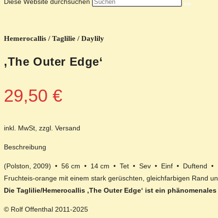
Diese Website durchsuchen
Hemerocallis / Taglilie / Daylily
‚The Outer Edge‘
29,50
€
inkl. MwSt, zzgl. Versand
Beschreibung
(Polston, 2009) • 56 cm • 14 cm • Tet • Sev • Einf • Duftend •
Fruchteis-orange mit einem stark gerüschten, gleichfarbigen Rand u
Die Taglilie/Hemerocallis ‚The Outer Edge‘ ist ein phänomenale
© Rolf Offenthal 2011-2025