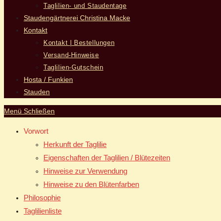
Taglilien- und Staudentage
Staudengärtnerei Christina Macke
Kontakt
Kontakt | Bestellungen
Versand-Hinweise
Taglilien-Gutschein
Hosta / Funkien
Stauden
Menü
Schließen
Vorwort
Herkunft der Taglilie
Eigenschaften der Taglilien / Blütezeiten
Hinweise zur Verwendung
Hinweise zu den Blütenfarben
Philosophie
Taglilienliste