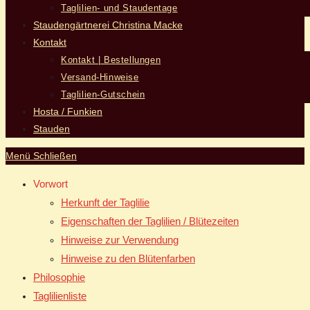
Taglilien- und Staudentage
Staudengärtnerei Christina Macke
Kontakt
Kontakt | Bestellungen
Versand-Hinweise
Taglilien-Gutschein
Hosta / Funkien
Stauden
Menü
Schließen
Vorwort
Herkunft der Taglilie
Eigenschaften der Taglilien / Blütezeiten
Hinweise zur Verwendung
Hinweise zu den Blütenfarben
Philosophie
Taglilienliste