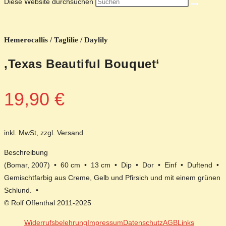
Diese Website durchsuchen
Hemerocallis / Taglilie / Daylily
‚Texas Beautiful Bouquet‘
19,90
€
inkl. MwSt, zzgl. Versand
Beschreibung
(Bomar, 2007) • 60 cm • 13 cm • Dip • Dor • Einf • Duftend •
Gemischtfarbig aus Creme, Gelb und Pfirsich und mit einem grünen
Schlund. •
© Rolf Offenthal 2011-2025
Widerrufsbelehrung
Impressum
Datenschutz
AGB
Links