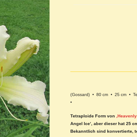
(Gossard) • 80 cm • 25 cm • 
•
Tetraploide Form von
‚Heavenly
Angel Ice‘, aber dieser hat 25 c
Bekanntlich sind konvertierte, t