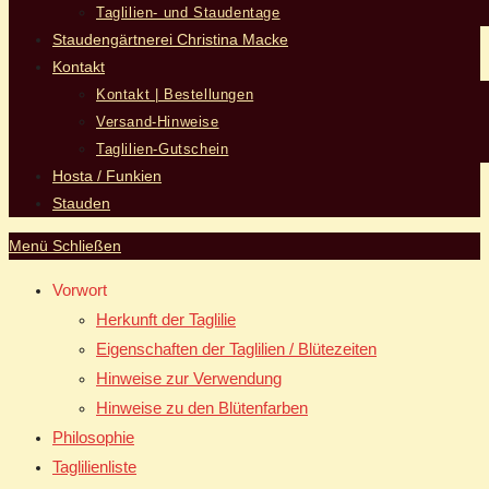
Taglilien- und Staudentage
Staudengärtnerei Christina Macke
Kontakt
Kontakt | Bestellungen
Versand-Hinweise
Taglilien-Gutschein
Hosta / Funkien
Stauden
Menü
Schließen
Vorwort
Herkunft der Taglilie
Eigenschaften der Taglilien / Blütezeiten
Hinweise zur Verwendung
Hinweise zu den Blütenfarben
Philosophie
Taglilienliste