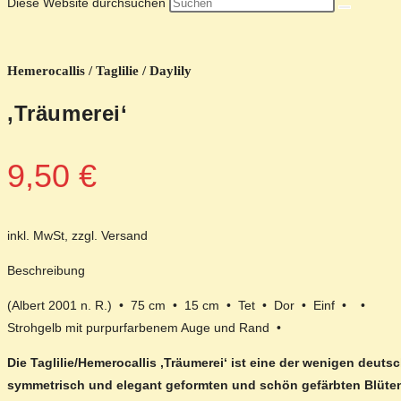
Diese Website durchsuchen
Hemerocallis / Taglilie / Daylily
‚Träumerei‘
9,50
€
inkl. MwSt, zzgl. Versand
Beschreibung
(Albert 2001 n. R.) • 75 cm • 15 cm • Tet • Dor • Einf • •
Strohgelb mit purpurfarbenem Auge und Rand •
Die Taglilie/Hemerocallis ‚Träumerei‘ ist eine der wenigen deut
symmetrisch und elegant geformten und schön gefärbten Blüte