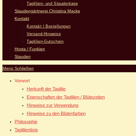
Taglilien- und Staudentage
Staudengärtnerei Christina Macke
Kontakt
Kontakt | Bestellungen
Versand-Hinweise
Taglilien-Gutschein
Hosta / Funkien
Stauden
Menü
Schließen
Vorwort
Herkunft der Taglilie
Eigenschaften der Taglilien / Blütezeiten
Hinweise zur Verwendung
Hinweise zu den Blütenfarben
Philosophie
Taglilienliste