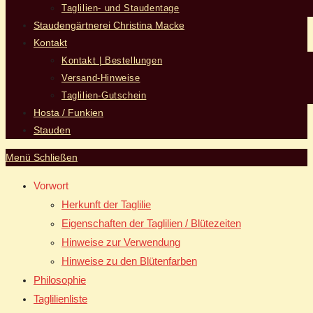
Taglilien- und Staudentage
Staudengärtnerei Christina Macke
Kontakt
Kontakt | Bestellungen
Versand-Hinweise
Taglilien-Gutschein
Hosta / Funkien
Stauden
Menü
Schließen
Vorwort
Herkunft der Taglilie
Eigenschaften der Taglilien / Blütezeiten
Hinweise zur Verwendung
Hinweise zu den Blütenfarben
Philosophie
Taglilienliste