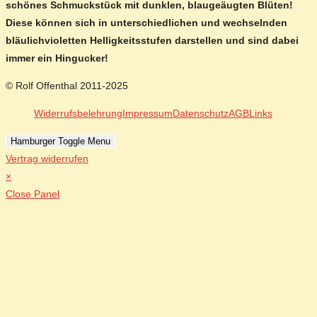
schönes Schmuckstück mit dunklen, blaugeäugten Blüten!
Diese können sich in unterschiedlichen und wechselnden
bläulichvioletten Helligkeitsstufen darstellen und sind dabei
immer ein Hingucker!
© Rolf Offenthal 2011-2025
Widerrufsbelehrung
Impressum
Datenschutz
AGB
Links
Hamburger Toggle Menu
Vertrag widerrufen
×
Close Panel