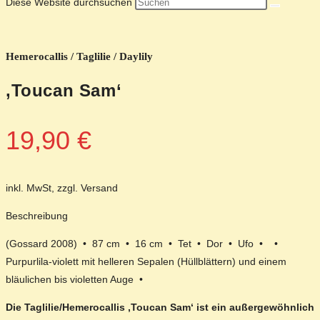
Diese Website durchsuchen
Hemerocallis / Taglilie / Daylily
‚Toucan Sam‘
19,90
€
inkl. MwSt, zzgl. Versand
Beschreibung
(Gossard 2008) • 87 cm • 16 cm • Tet • Dor • Ufo • •
Purpurlila-violett mit helleren Sepalen (Hüllblättern) und einem
bläulichen bis violetten Auge •
Die Taglilie/Hemerocallis ‚Toucan Sam‘ ist ein außergewöhnlich