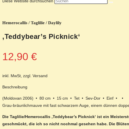
Diese Website durchsuchen
Hemerocallis / Taglilie / Daylily
‚Teddybear’s Picknick‘
12,90
€
inkl. MwSt, zzgl. Versand
Beschreibung
(Moldovan 2006) • 80 cm • 15 cm • Tet • Sev-Dor • Einf • •
Grau-bräunlichmauve mit fast schwarzem Auge, einem dünnen doppelf
Die Taglilie/Hemerocallis ‚Teddybear’s Picknick‘ ist ein Meist
geschmückt, die ich so nicht nochmal gesehen habe. Die Blüten 