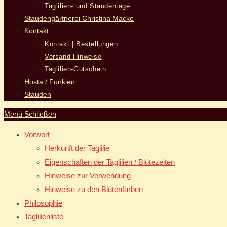
Taglilien- und Staudentage
Staudengärtnerei Christina Macke
Kontakt
Kontakt | Bestellungen
Versand-Hinweise
Taglilien-Gutschein
Hosta / Funkien
Stauden
Menü
Schließen
Vorwort
Herkunft der Taglilie
Eigenschaften der Taglilien / Blütezeiten
Hinweise zur Verwendung
Hinweise zu den Blütenfarben
Philosophie
Taglilienliste