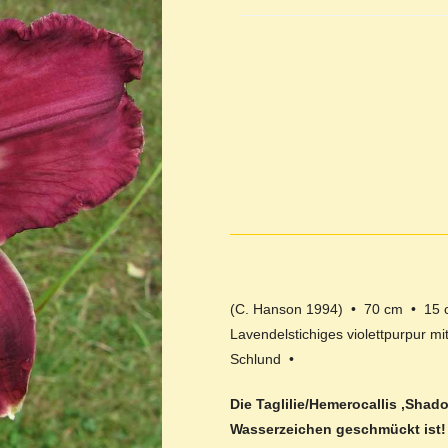
(C. Hanson 1994) • 70 cm • 15 
Lavendelstichiges violettpurpur 
Schlund •
Die Taglilie/Hemerocallis ‚Shad
Wasserzeichen geschmückt ist!