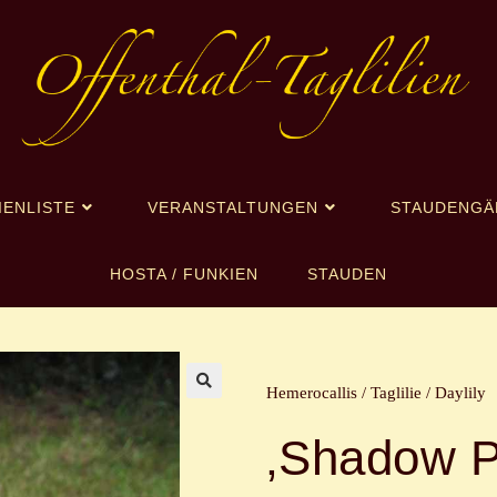
IENLISTE
VERANSTALTUNGEN
STAUDENGÄ
HOSTA / FUNKIEN
STAUDEN
Hemerocallis / Taglilie / Daylily
🔍
‚Shadow P