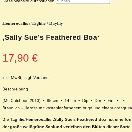
Diese Website durchsuchen
Hemerocallis / Taglilie / Daylily
‚Sally Sue’s Feathered Boa‘
17,90
€
inkl. MwSt, zzgl. Versand
Beschreibung
(Mc Cutcheon 2013) • 85 cm • 14 cm • Dip • Dor • Einf • •
Bräunlich – lilarosa mit kastanienfarbenem Auge und einem grasgrü
Die Taglilie/Hemerocallis ‚Sally Sue’s Feathered Boa‘ ist eine 
der große weißgrüne Schlund verleihen den Blüten dieser Sort