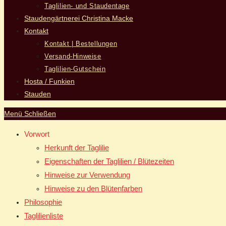
Taglilien- und Staudentage
Staudengärtnerei Christina Macke
Kontakt
Kontakt | Bestellungen
Versand-Hinweise
Taglilien-Gutschein
Hosta / Funkien
Stauden
Menü
Schließen
Vorwort
Herkunft der Taglilie
Eigenschaften der Taglilien / Blütezeiten
Hinweise zur Verwendung
Hinweise zu den Blütenfarben
Philosophie
Taglilienliste