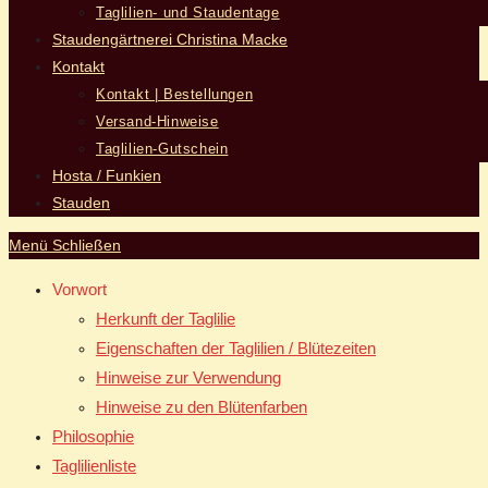
Taglilien- und Staudentage
Staudengärtnerei Christina Macke
Kontakt
Kontakt | Bestellungen
Versand-Hinweise
Taglilien-Gutschein
Hosta / Funkien
Stauden
Menü
Schließen
Vorwort
Herkunft der Taglilie
Eigenschaften der Taglilien / Blütezeiten
Hinweise zur Verwendung
Hinweise zu den Blütenfarben
Philosophie
Taglilienliste