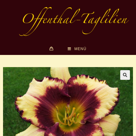
MENÜ
🔍