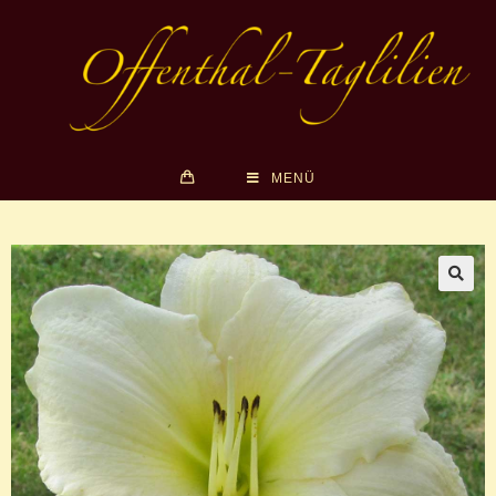
MENÜ
🔍