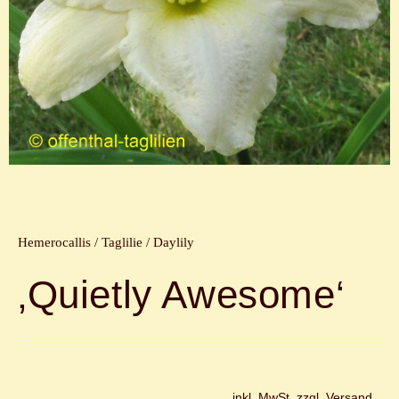
Hemerocallis / Taglilie / Daylily
‚Quietly Awesome‘
inkl. MwSt, zzgl. Versand