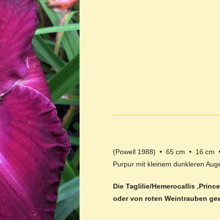
(Powell 1988) • 65 cm • 16 cm •
Purpur mit kleinem dunkleren Au
Die Taglilie/Hemerocallis ‚Prin
oder von roten Weintrauben gew