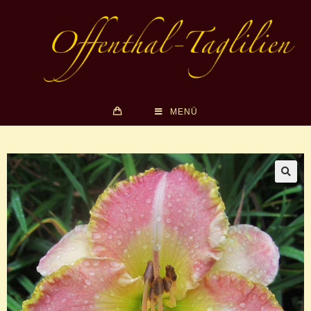
MENÜ
🔍