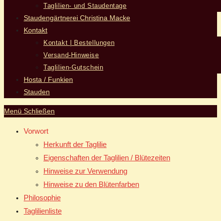
Taglilien- und Staudentage
Staudengärtnerei Christina Macke
Kontakt
Kontakt | Bestellungen
Versand-Hinweise
Taglilien-Gutschein
Hosta / Funkien
Stauden
Menü
Schließen
Vorwort
Herkunft der Taglilie
Eigenschaften der Taglilien / Blütezeiten
Hinweise zur Verwendung
Hinweise zu den Blütenfarben
Philosophie
Taglilienliste