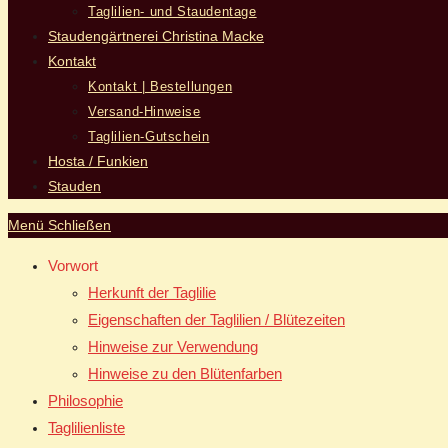
Taglilien- und Staudentage
Staudengärtnerei Christina Macke
Kontakt
Kontakt | Bestellungen
Versand-Hinweise
Taglilien-Gutschein
Hosta / Funkien
Stauden
Menü
Schließen
Vorwort
Herkunft der Taglilie
Eigenschaften der Taglilien / Blütezeiten
Hinweise zur Verwendung
Hinweise zu den Blütenfarben
Philosophie
Taglilienliste