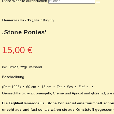
Diese Website durchsuchen
Hemerocallis / Taglilie / Daylily
‚Stone Ponies‘
15,00
€
inkl. MwSt, zzgl. Versand
Beschreibung
(Petit 1998) • 60 cm • 13 cm • Tet • Sev • Einf • •
Gemischtfarbig – Zitronengelb, Creme und Apricot und glitzernd, wie 
Die Taglilie/Hemerocallis ‚Stone Ponies‘ ist eine traumhaft sch
unecht aus und fast so, als wären sie aus Kunststoff gegossen