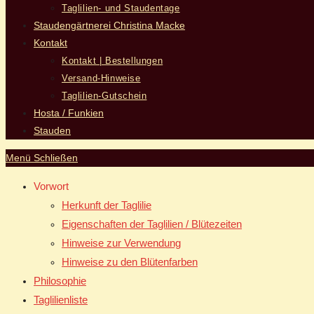
Taglilien- und Staudentage
Staudengärtnerei Christina Macke
Kontakt
Kontakt | Bestellungen
Versand-Hinweise
Taglilien-Gutschein
Hosta / Funkien
Stauden
Menü
Schließen
Vorwort
Herkunft der Taglilie
Eigenschaften der Taglilien / Blütezeiten
Hinweise zur Verwendung
Hinweise zu den Blütenfarben
Philosophie
Taglilienliste