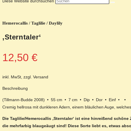
Diese Website durchsuchen
Hemerocallis / Taglilie / Daylily
‚Sterntaler‘
12,50
€
inkl. MwSt, zzgl. Versand
Beschreibung
(Tillmann-Budde 2008) • 55 cm • 7 cm • Dip • Dor • Einf • •
Cremig hellrosa mit dunkleren Adern, einem bläulichen Auge, welches
Die Taglilie/Hemerocallis ‚Sterntaler‘ ist eine hinreißend schö
die mehrfarbig blaugeäugt sind! Diese Sorte liebt es, etwas abs