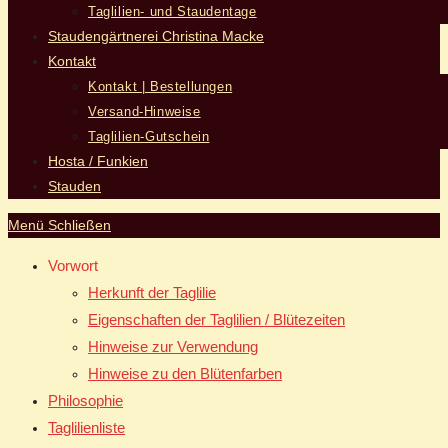
Taglilien- und Staudentage
Staudengärtnerei Christina Macke
Kontakt
Kontakt | Bestellungen
Versand-Hinweise
Taglilien-Gutschein
Hosta / Funkien
Stauden
Menü
Schließen
Vorwort
Herkunft der Taglilie
Eigenschaften der Taglilien / Blütezeiten
Hinweise zur Verwendung
Hinweise zu den Blütenfarben
Philosophie
Taglilienliste