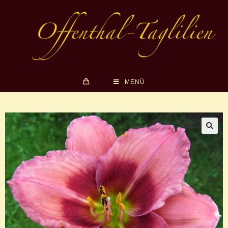
MENÜ
🔍