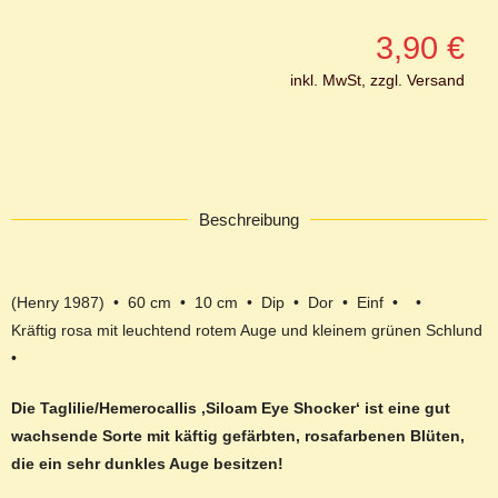
3,90
€
inkl. MwSt, zzgl. Versand
Beschreibung
(Henry 1987) • 60 cm • 10 cm • Dip • Dor • Einf • •
Kräftig rosa mit leuchtend rotem Auge und kleinem grünen Schlund
•
Die Taglilie/Hemerocallis ‚Siloam Eye Shocker‘ ist eine gut
wachsende Sorte mit käftig gefärbten, rosafarbenen Blüten,
die ein sehr dunkles Auge besitzen!