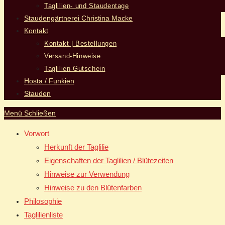
Taglilien- und Staudentage
Staudengärtnerei Christina Macke
Kontakt
Kontakt | Bestellungen
Versand-Hinweise
Taglilien-Gutschein
Hosta / Funkien
Stauden
Menü
Schließen
Vorwort
Herkunft der Taglilie
Eigenschaften der Taglilien / Blütezeiten
Hinweise zur Verwendung
Hinweise zu den Blütenfarben
Philosophie
Taglilienliste