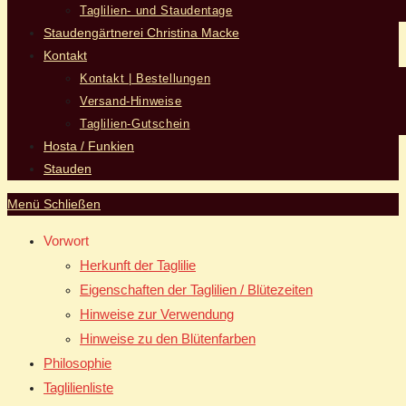
Taglilien- und Staudentage
Staudengärtnerei Christina Macke
Kontakt
Kontakt | Bestellungen
Versand-Hinweise
Taglilien-Gutschein
Hosta / Funkien
Stauden
Menü
Schließen
Vorwort
Herkunft der Taglilie
Eigenschaften der Taglilien / Blütezeiten
Hinweise zur Verwendung
Hinweise zu den Blütenfarben
Philosophie
Taglilienliste