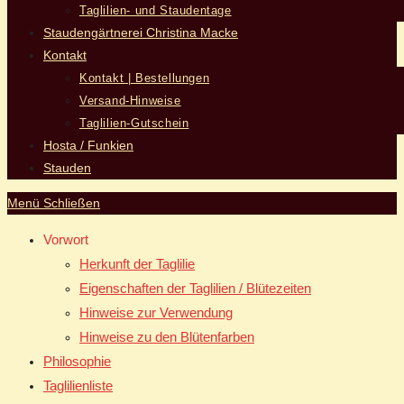
Taglilien- und Staudentage
Staudengärtnerei Christina Macke
Kontakt
Kontakt | Bestellungen
Versand-Hinweise
Taglilien-Gutschein
Hosta / Funkien
Stauden
Menü
Schließen
Vorwort
Herkunft der Taglilie
Eigenschaften der Taglilien / Blütezeiten
Hinweise zur Verwendung
Hinweise zu den Blütenfarben
Philosophie
Taglilienliste