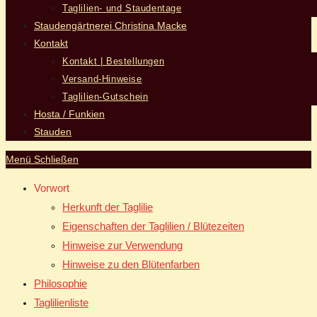
Taglilien- und Staudentage
Staudengärtnerei Christina Macke
Kontakt
Kontakt | Bestellungen
Versand-Hinweise
Taglilien-Gutschein
Hosta / Funkien
Stauden
Menü
Schließen
Vorwort
Herkunft der Taglilie
Eigenschaften der Taglilien / Blütezeiten
Hinweise zur Verwendung
Hinweise zu den Blütenfarben
Philosophie
Taglilienliste