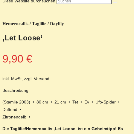
Diese Website durchsuchen
Hemerocallis / Taglilie / Daylily
‚Let Loose‘
9,90
€
inkl. MwSt, zzgl. Versand
Beschreibung
(Stamile 2003) • 80 cm • 21 cm • Tet • Ev • Ufo-Spider •
Duftend •
Zitronengelb •
Die Taglilie/Hemerocallis ‚Let Loose‘ ist ein Geheimtipp! Es