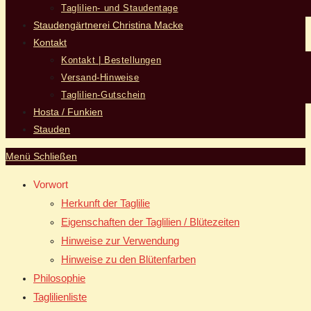
Taglilien- und Staudentage
Staudengärtnerei Christina Macke
Kontakt
Kontakt | Bestellungen
Versand-Hinweise
Taglilien-Gutschein
Hosta / Funkien
Stauden
Menü
Schließen
Vorwort
Herkunft der Taglilie
Eigenschaften der Taglilien / Blütezeiten
Hinweise zur Verwendung
Hinweise zu den Blütenfarben
Philosophie
Taglilienliste