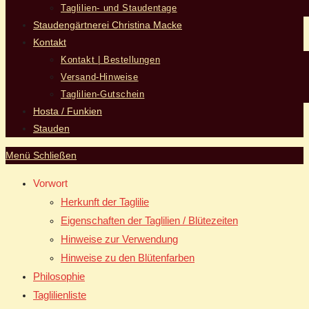
Taglilien- und Staudentage
Staudengärtnerei Christina Macke
Kontakt
Kontakt | Bestellungen
Versand-Hinweise
Taglilien-Gutschein
Hosta / Funkien
Stauden
Menü
Schließen
Vorwort
Herkunft der Taglilie
Eigenschaften der Taglilien / Blütezeiten
Hinweise zur Verwendung
Hinweise zu den Blütenfarben
Philosophie
Taglilienliste