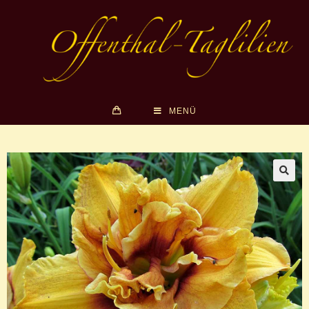
MENÜ
🔍