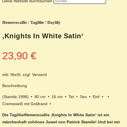
Diese Website durchsuchen
Hemerocallis / Taglilie / Daylily
‚Knights In White Satin‘
23,90
€
inkl. MwSt, zzgl. Versand
Beschreibung
(Stamile 1998) • 80 cm • 16 cm • Tet • Sev • Einf • •
Cremeweiß mit Goldrand •
Die Taglilie/Hemerocallis ‚Knights In White Satin‘ ist ein
märchenhaft schönes Juwel von Patrick Stamile! Und bei mir