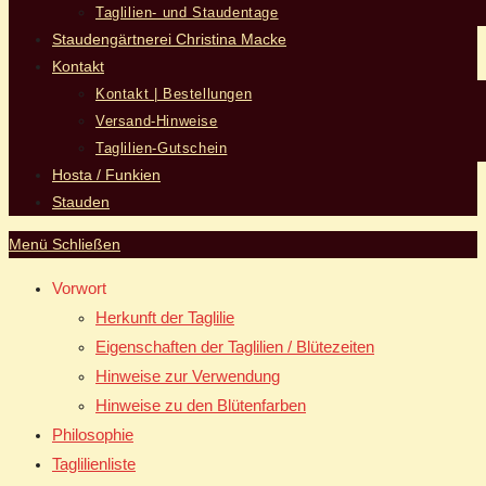
Taglilien- und Staudentage
Staudengärtnerei Christina Macke
Kontakt
Kontakt | Bestellungen
Versand-Hinweise
Taglilien-Gutschein
Hosta / Funkien
Stauden
Menü
Schließen
Vorwort
Herkunft der Taglilie
Eigenschaften der Taglilien / Blütezeiten
Hinweise zur Verwendung
Hinweise zu den Blütenfarben
Philosophie
Taglilienliste