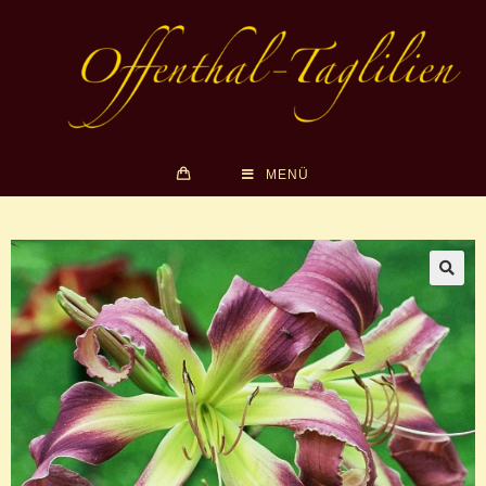
MENÜ
🔍