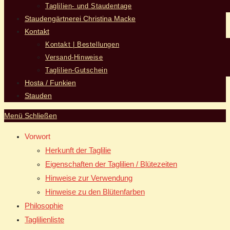
Taglilien- und Staudentage
Staudengärtnerei Christina Macke
Kontakt
Kontakt | Bestellungen
Versand-Hinweise
Taglilien-Gutschein
Hosta / Funkien
Stauden
Menü
Schließen
Vorwort
Herkunft der Taglilie
Eigenschaften der Taglilien / Blütezeiten
Hinweise zur Verwendung
Hinweise zu den Blütenfarben
Philosophie
Taglilienliste