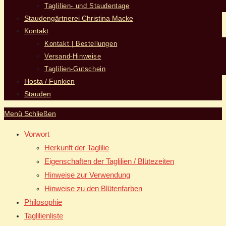
Taglilien- und Staudentage
Staudengärtnerei Christina Macke
Kontakt
Kontakt | Bestellungen
Versand-Hinweise
Taglilien-Gutschein
Hosta / Funkien
Stauden
Menü
Schließen
Vorwort
Herkunft der Taglilie
Eigenschaften der Taglilien / Blütezeiten
Hinweise zur Verwendung
Hinweise zu den Blütenfarben
Philosophie
Taglilienliste