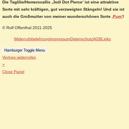
Die Taglilie/Hemerocallis ‚Jedi Dot Pierce‘ ist eine attraktive
Sorte mit sehr kräftigen, gut verzweigten Stängeln! Und sie ist
auch die Großmutter von meiner wunderschönen Sorte
‚Pum‘
!
© Rolf Offenthal 2011-2025
Widerrufsbelehrung
Impressum
Datenschutz
AGB
Links
Hamburger Toggle Menu
Vertrag widerrufen
×
Close Panel