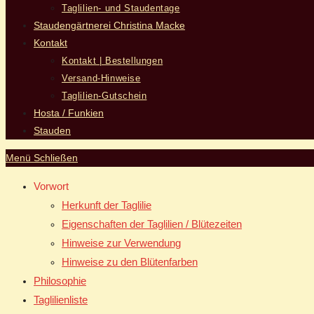
Taglilien- und Staudentage
Staudengärtnerei Christina Macke
Kontakt
Kontakt | Bestellungen
Versand-Hinweise
Taglilien-Gutschein
Hosta / Funkien
Stauden
Menü
Schließen
Vorwort
Herkunft der Taglilie
Eigenschaften der Taglilien / Blütezeiten
Hinweise zur Verwendung
Hinweise zu den Blütenfarben
Philosophie
Taglilienliste