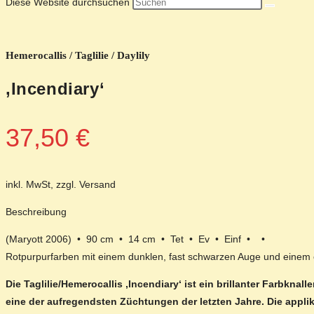
Diese Website durchsuchen
Hemerocallis / Taglilie / Daylily
‚Incendiary‘
37,50
€
inkl. MwSt, zzgl. Versand
Beschreibung
(Maryott 2006) • 90 cm • 14 cm • Tet • Ev • Einf • •
Rotpurpurfarben mit einem dunklen, fast schwarzen Auge und einem 
Die Taglilie/Hemerocallis ‚Incendiary‘ ist ein brillanter Farbkna
eine der aufregendsten Züchtungen der letzten Jahre. Die applik