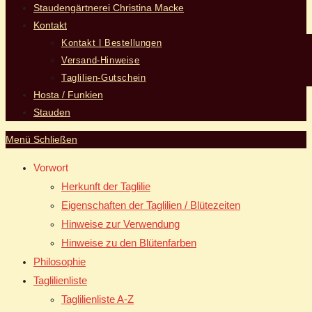
Staudengärtnerei Christina Macke
Kontakt
Kontakt | Bestellungen
Versand-Hinweise
Taglilien-Gutschein
Hosta / Funkien
Stauden
Menü
Schließen
Vorwort
Herkunft der Taglilie
Eigenschaften der Taglilien / Blütezeiten
Hinweise zur Verwendung
Hinweise zu den Blütenfarben
Philosophie
Taglilienliste
Taglilienliste A-Z